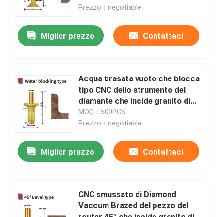
Prezzo：negotiable
Circa noi
Miglior prezzo
Contattaci
Giro della fabbrica
Acqua brasata vuoto che blocca
Controllo di qualità
tipo CNC dello strumento del
diamante che incide granito di
pietra di marmo
MOQ：500PCS
Contattici
Prezzo：negotiable
Richieda una citazione
Miglior prezzo
Contattaci
Lama per taglio diamantato
CNC smussato di Diamond
Vaccum Brazed del pezzo del
Diamond Saw Blade placcato
router 45° che incide granito di