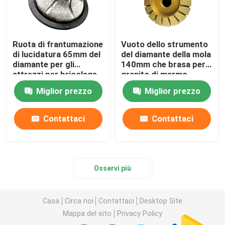
Ruota di frantumazione
Vuoto dello strumento
di lucidatura 65mm del
del diamante della mola
diamante per gli
140mm che brasa per il
attrezzi per bricolage
granito di marmo
universali di marmo e di
ceramico
Miglior prezzo
Miglior prezzo
pietra di uso
Contattaci
Contattaci
Osservi più
Casa
Circa noi
Contattaci
Desktop Site
Mappa del sito
Privacy Policy