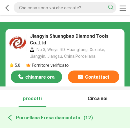
Jiangyin Shuangbao Diamond Tools
Co.,Ltd
No.3, Weiye RD, Huangtang, Xuxiake,
Jiangyin, Jiangsu, China,Porcellana
5.0
Fornitore verificato
chiamare ora
Contattaci
prodotti
Circa noi
Porcellana Fresa diamantata
(12)