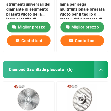
strumenti universali del
lama per sega
diamante di segmento
multifunzionale brasata
brasati vuoto della
vuoto per il taglio di
lama di taglio di
metalli del diamante di
110mm
125mm per acciaio
Miglior prezzo
Miglior prezzo
inossidabile
Contattaci
Contattaci
Diamond Saw Blade placcato
(6)