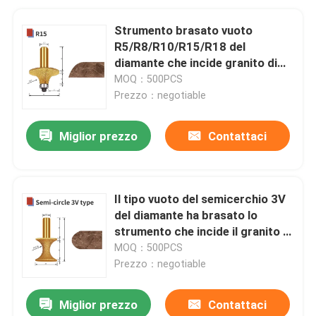
Strumento brasato vuoto
R5/R8/R10/R15/R18 del
diamante che incide granito di
marmo di pietra
MOQ：500PCS
Prezzo：negotiable
Miglior prezzo
Contattaci
Il tipo vuoto del semicerchio 3V
del diamante ha brasato lo
strumento che incide il granito di
marmo di pietra
MOQ：500PCS
Prezzo：negotiable
Miglior prezzo
Contattaci