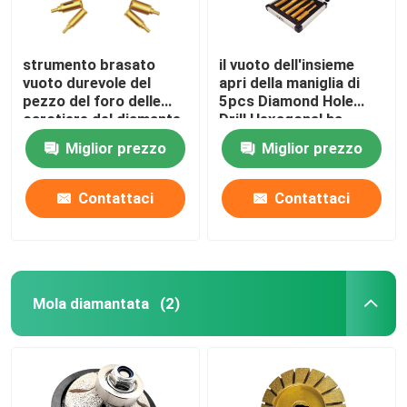
strumento brasato
il vuoto dell'insieme
vuoto durevole del
apri della maniglia di
pezzo del foro delle
5pcs Diamond Hole
carotiere del diamante
Drill Hexagonal ha
di 45mm per la pietra di
brasato la macinazione
Miglior prezzo
Miglior prezzo
marmo
di marmo
Contattaci
Contattaci
Mola diamantata
(2)