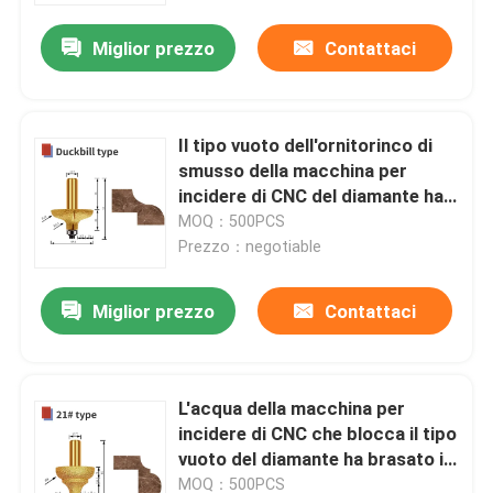
Miglior prezzo
Contattaci
Il tipo vuoto dell'ornitorinco di
smusso della macchina per
incidere di CNC del diamante ha
brasato il granito di pietra di
MOQ：500PCS
marmo
Prezzo：negotiable
Miglior prezzo
Contattaci
Casa
L'acqua della macchina per
Prodotti
incidere di CNC che blocca il tipo
vuoto del diamante ha brasato il
granito di pietra di marmo
Video
MOQ：500PCS