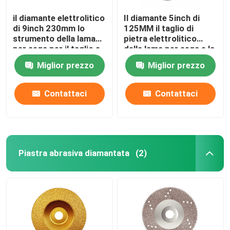
il diamante elettrolitico
Il diamante 5inch di
di 9inch 230mm lo
125MM il taglio di
strumento della lama
pietra elettrolitico
per sega per il taglio e
della lama per sega e la
la molatura del marmo
molatura per granito
Miglior prezzo
Miglior prezzo
ceramico di marmo
Contattaci
Contattaci
Piastra abrasiva diamantata
(2)