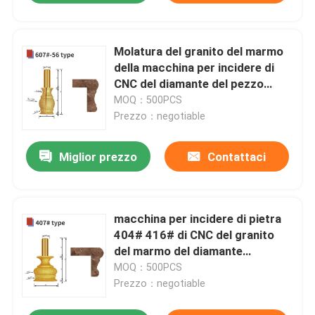
Molatura del granito del marmo
della macchina per incidere di
CNC del diamante del pezzo
607# del router di smusso
MOQ：500PCS
Prezzo：negotiable
Miglior prezzo
Contattaci
macchina per incidere di pietra
404# 416# di CNC del granito
del marmo del diamante
pungente router 407#Chamfer
MOQ：500PCS
Prezzo：negotiable