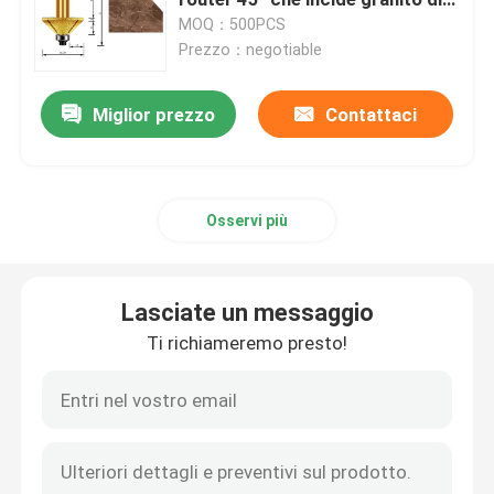
pietra di marmo
MOQ：500PCS
Prezzo：negotiable
Piastra abrasiva diamantata
Miglior prezzo
Contattaci
Punta da trapano per fori diamantati
Mola diamantata
Osservi più
Ruota lucidante diamantata
Lasciate un messaggio
Fresa diamantata
Ti richiameremo presto!
Testa stridente del diamante
Lama per sega del carburo di tungsteno