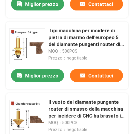
Miglior prezzo
Contattaci
Tipi macchina per incidere di
pietra di marmo dell'europeo 5
del diamante pungenti router di
smusso di CNC del granito
MOQ：500PCS
Prezzo：negotiable
Miglior prezzo
Contattaci
Il vuoto del diamante pungente
router di smusso della macchina
per incidere di CNC ha brasato il
granito di pietra di marmo
MOQ：500PCS
Prezzo：negotiable